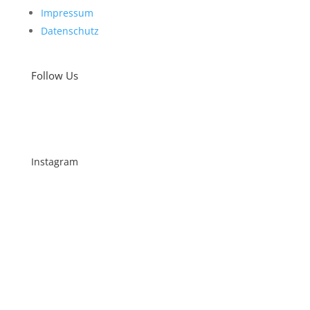
Impressum
Datenschutz
Follow Us
Instagram
Schenkt man unserer Insta Filterbubble Glauben,
so