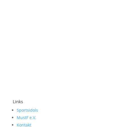
Straight Redaktion
Links
Sportsidols
MustF e.V.
Kontakt