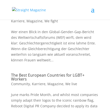
Gleichberechtigung erst in 133 Jahren?
Karriere
,
Magazine
,
We fight
Wer einen Blick in den Global-Gender-Gap-Bericht
des Weltwirtschaftsforums (WEF) wirft, dem wird
klar: Geschlechtergerechtigkeit ist eine lahme Ente.
Wenn die Gleichberechtigung der Geschlechter
weiterhin so langsam wie aktuell voranschreitet,
können Frauen weltweit...
The Best European Countries for LGBT+
Workers
Community
,
Karriere
,
Magazine
,
We live
June marks Pride Month, and whilst most companies
simply adapt their logos to the iconic rainbow flag,
Reboot Digital PR Company decided to apply its data