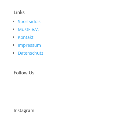
Links
Sportsidols
MustF e.V.
Kontakt
Impressum
Datenschutz
Follow Us
Instagram
Schenkt man unserer Insta Filterbubble Glauben,
so