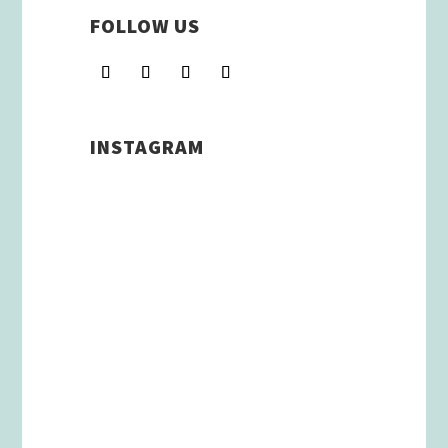
FOLLOW US
INSTAGRAM
Schenkt man unserer Insta
Filterbubble Glauben, so