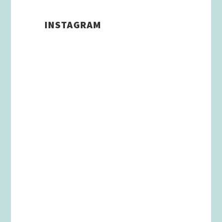
INSTAGRAM
Schenkt man unserer Insta
Filterbubble Glauben, so