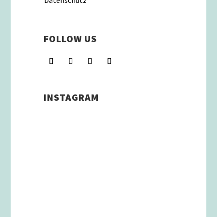
Datenschutz
FOLLOW US
INSTAGRAM
Schenkt man unserer Insta
Filterbubble Glauben, so