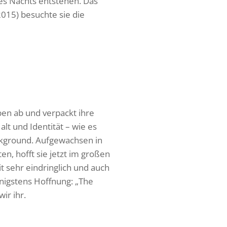
des Nachts entstehen. Das
2015) besuchte sie die
ben ab und verpackt ihre
lt und Identität – wie es
ckground. Aufgewachsen in
en, hofft sie jetzt im großen
it sehr eindringlich und auch
nigstens Hoffnung: „The
ir ihr.