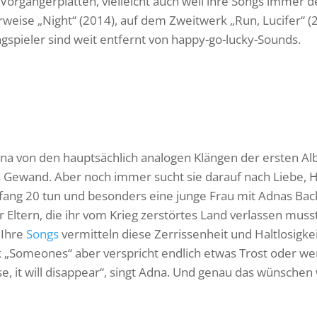
Vorgängerplatten, vielleicht auch weil ihre Songs immer 
rweise „Night“ (2014), auf dem Zweitwerk „Run, Lucifer“ (
gspieler sind weit entfernt von happy-go-lucky-Sounds.
na von den hauptsächlich analogen Klängen der ersten Al
s Gewand. Aber noch immer sucht sie darauf nach Liebe, Ha
fang 20 tun und besonders eine junge Frau mit Adnas Ba
Eltern, die ihr vom Krieg zerstörtes Land verlassen musst
 Ihre
Songs
vermitteln diese Zerrissenheit und Haltlosigke
k „Someones“ aber verspricht endlich etwas Trost oder we
se, it will disappear“, singt Adna. Und genau das wünschen w