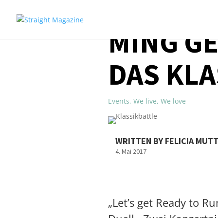
MING G
DAS KLA
Events
,
We live
,
We love
WRITTEN BY FELICIA MUT
4. Mai 2017
„Let’s get Ready to Ru