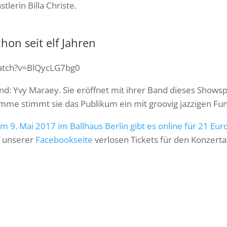
lerin Billa Christe.
chon seit elf Jahren
atch?v=BlQycLG7bg0
d: Yvy Maraey. Sie eröffnet mit ihrer Band dieses Showspe
mme stimmt sie das Publikum ein mit groovig jazzigen F
am 9. Mai 2017 im Ballhaus Berlin gibt es online für 21 Eur
f unserer
Facebookseite
verlosen Tickets für den Konzerta