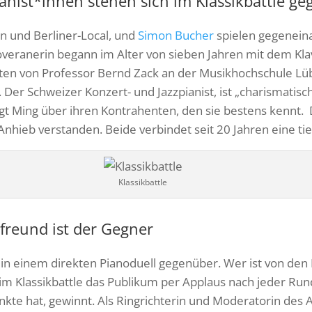
anist*innen stehen sich im Klassikbattle ge
in und Berliner-Local, und
Simon Bucher
spielen gegenein
veranerin begann im Alter von sieben Jahren mit dem Kla
ten von Professor Bernd Zack an der Musikhochschule Lübe
Der Schweizer Konzert- und Jazzpianist, ist „charismatisc
agt Ming über ihren Kontrahenten, den sie bestens kenn
 Anhieb verstanden. Beide verbindet seit 20 Jahren eine ti
Klassikbattle
freund ist der Gegner
 in einem direkten Pianoduell gegenüber. Wer ist von den
im Klassikbattle das Publikum per Applaus nach jeder Ru
te hat, gewinnt. Als Ringrichterin und Moderatorin des 