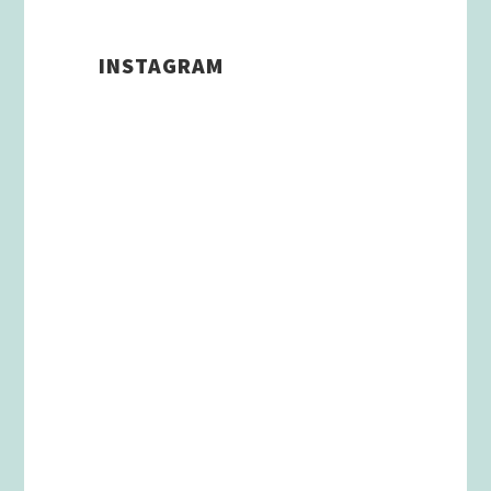
INSTAGRAM
Schenkt man unserer Insta
Filterbubble Glauben, so