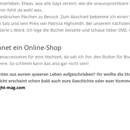
tionserleben. Etwas, was alle Gays vereint, wie die unaussprechbar
 mir fehlt da wohl was.
lesbischen Pärchen zu Besuch. Zum Abschied bekomme ich einen St
lso Salz und sein Preis von Patricia Highsmith. Bei unserem nächs
Serie L-Word. Ich lege die Bücher beiseite und schaue lieber DVD,
net ein Online-Shop
naccessoires für eine Hochzeit, da sah ich ihn: den Button für Bis
eere. So schlimm kann das also gar nicht sein!
chten aus eurem queeren Leben aufgeschrieben? Ihr wollte die St
leicht erscheint schon bald auch eure Geschichte oder euer Ko
aight-mag.com