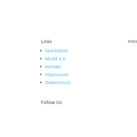
Links
Ins
Sportsidols
Sch
MustF e.V.
Kontakt
Impressum
Datenschutz
Follow Us
Was