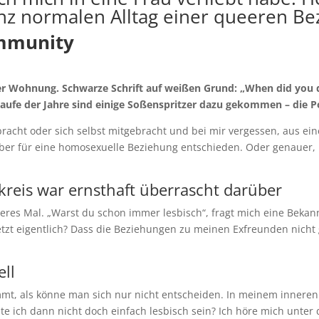
anz normalen Alltag einer queeren Be
mmunity
ner Wohnung. Schwarze Schrift auf weißen Grund: „When did you d
Laufe der Jahre sind einige Soßenspritzer dazu gekommen – die P
bracht oder sich selbst mitgebracht und bei mir vergessen, aus ei
ber für eine homosexuelle Beziehung entschieden. Oder genauer, i
eis war ernsthaft überrascht darüber
deres Mal. „Warst du schon immer lesbisch“, fragt mich eine Bekan
etzt eigentlich? Dass die Beziehungen zu meinen Exfreunden nicht 
ell
immt, als könne man sich nur nicht entscheiden. In meinem innere
 ich dann nicht doch einfach lesbisch sein? Ich höre mich unter 