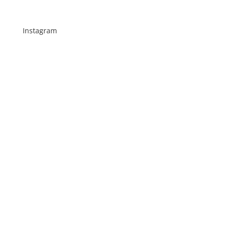
Instagram
Schenkt man unserer Insta Filterbubble Glauben,
so