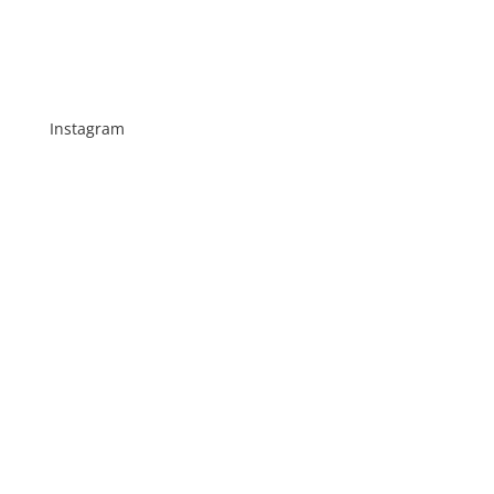
Instagram
Schenkt man unserer Insta Filterbubble Glauben,
so