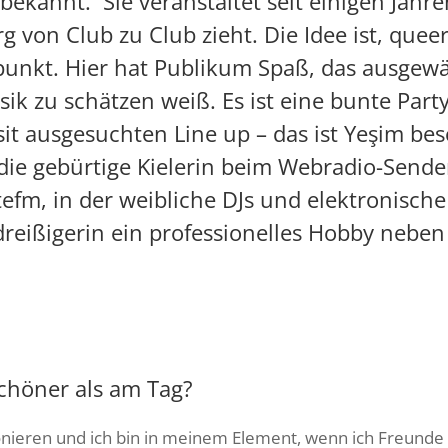
bekannt. Sie veranstaltet seit einigen Jahre
g von Club zu Club zieht. Die Idee ist, queer
lpunkt. Hier hat Publikum Spaß, das ausgew
ik zu schätzen weiß. Es ist eine bunte Par
sit ausgesuchten Line up – das ist Yeşim bes
ie gebürtige Kielerin beim Webradio-Send
efm, in der weibliche DJs und elektronische
ttdreißigerin ein professionelles Hobby nebe
schöner als am Tag?
onieren und ich bin in meinem Element, wenn ich Freunde 