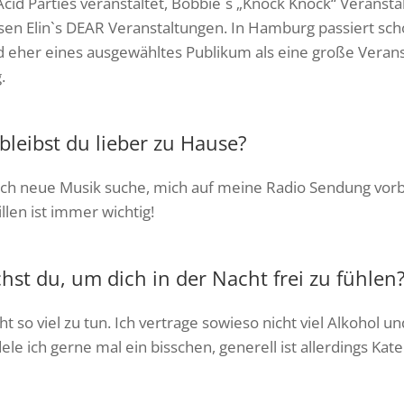
Acid Parties veranstaltet, Bobbie`s „Knock Knock“ Veransta
sen Elin`s DEAR Veranstaltungen. In Hamburg passiert scho
d eher eines ausgewähltes Publikum als eine große Verans
.
leibst du lieber zu Hause?
 ich neue Musik suche, mich auf meine Radio Sendung vorb
len ist immer wichtig!
hst du, um dich in der Nacht frei zu fühlen
cht so viel zu tun. Ich vertrage sowieso nicht viel Alkohol un
le ich gerne mal ein bisschen, generell ist allerdings Kat