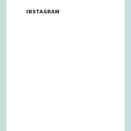
INSTAGRAM
Schenkt man unserer Insta
Filterbubble Glauben, so