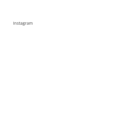
Instagram
Schenkt man unserer Insta Filterbubble Glauben,
so