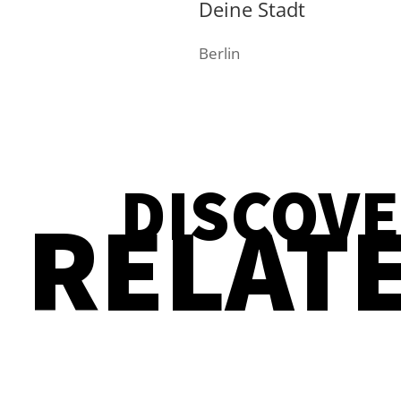
Deine Stadt
Berlin
DISCOV
RELAT