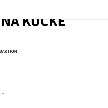
INA KÜCKE
EDAKTION
cke