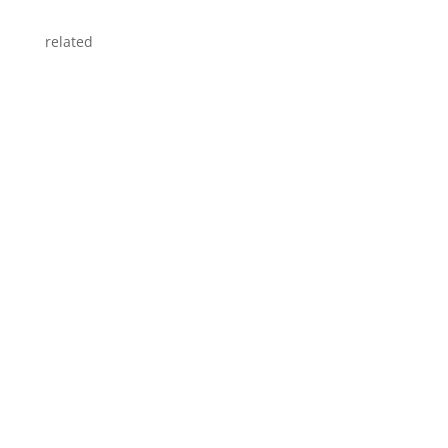
related
Straight Redaktion
Straight Redaktion