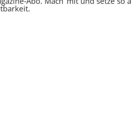
azine-Abo. Mach‘ mit und setze so 
barkeit.