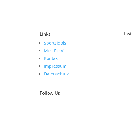
Links
Ins
Sportsidols
Sch
MustF e.V.
Kontakt
Impressum
Datenschutz
Follow Us
Was