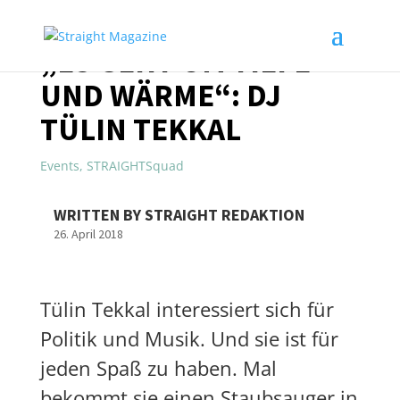
„ES GEHT UM TIEFE
UND WÄRME“: DJ
TÜLIN TEKKAL
Events
,
STRAIGHTSquad
WRITTEN BY STRAIGHT REDAKTION
26. April 2018
Tülin Tekkal interessiert sich für
Politik und Musik. Und sie ist für
jeden Spaß zu haben. Mal
bekommt sie einen
Staubsauger in