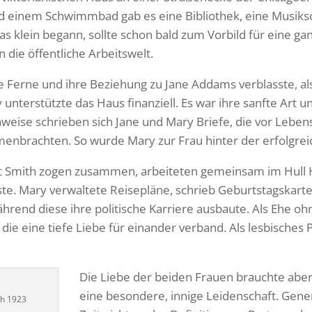
d einem Schwimmbad gab es eine Bibliothek, eine Musiksch
as klein begann, sollte schon bald zum Vorbild für eine
in die öffentliche Arbeitswelt.
die Ferne und ihre Beziehung zu Jane Addams verblasste, a
unterstützte das Haus finanziell. Es war ihre sanfte Art u
enweise schrieben sich Jane und Mary Briefe, die vor Lebe
nbrachten. So wurde Mary zur Frau hinter der erfolgrei
 Smith zogen zusammen, arbeiteten gemeinsam im Hull H
. Mary verwaltete Reisepläne, schrieb Geburtstagskarten
hrend diese ihre politische Karriere ausbaute. Als Ehe o
die eine tiefe Liebe für einander verband. Als lesbisches P
Die Liebe der beiden Frauen brauchte aber
eine besondere, innige Leidenschaft. Genere
th 1923