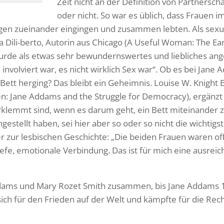
Zeit nicht an der Definition von Partnersc
oder nicht. So war es üblich, dass Frauen i
gen zueinander eingingen und zusammen lebten. Als sexu
ia Dili-berto, Autorin aus Chicago (A Useful Woman: The Ear
rde als etwas sehr bewundernswertes und liebliches ang
 involviert war, es nicht wirklich Sex war“. Ob es bei Jan
Bett herging? Das bleibt ein Geheimnis. Louise W. Knight 
en: Jane Addams and the Struggle for Democracy), ergänzt
erklemmt sind, wenn es darum geht, ein Bett miteinander zu
stellt haben, sei hier aber so oder so nicht die wichtigst
r zur lesbischen Geschichte: „Die beiden Frauen waren offe
iefe, emotionale Verbindung. Das ist für mich eine ausreic
ddams und Mary Rozet Smith zusammen, bis Jane Addams 1
sich für den Frieden auf der Welt und kämpfte für die Re