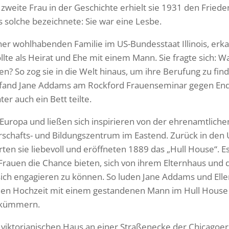
 zweite Frau in der Geschichte erhielt sie 1931 den Frie
 als solche bezeichnete: Sie war eine Lesbe.
ner wohlhabenden Familie im US-Bundesstaat Illinois, erk
llte als Heirat und Ehe mit einem Mann. Sie fragte sich: W
 So zog sie in die Welt hinaus, um ihre Berufung zu finde
arr fand Jane Addams am Rockford Frauenseminar gegen En
er auch ein Bett teilte.
Europa und ließen sich inspirieren von der ehrenamtliche
schafts- und Bildungszentrum im Eastend. Zurück in den U
erten sie liebevoll und eröffneten 1889 das „Hull House“. Es
e Frauen die Chance bieten, sich von ihrem Elternhaus un
sich engagieren zu können. So luden Jane Addams und Elle
lichen Hochzeit mit einem gestandenen Mann im Hull House
 kümmern.
viktorianischen Haus an einer Straßenecke der Chicagoer 