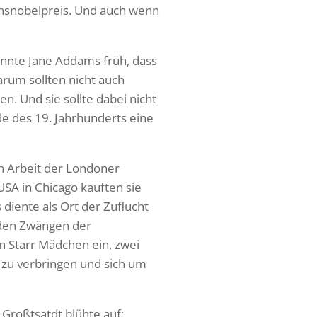
densnobelpreis. Und auch wenn
annte Jane Addams früh, dass
arum sollten nicht auch
n. Und sie sollte dabei nicht
de des 19. Jahrhunderts eine
n Arbeit der Londoner
SA in Chicago kauften sie
 diente als Ort der Zuflucht
d den Zwängen der
n Starr Mädchen ein, zwei
 zu verbringen und sich um
Großtsatdt blühte auf: