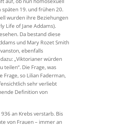
haft auf, ob nun homosexuell
m späten 19. und frühen 20.
ell wurden ihre Beziehungen
ly Life of Jane Addams).
esehen. Da bestand diese
e Addams und Mary Rozet Smith
Evanston, ebenfalls
 dazu: „Viktorianer würden
 teilen“. Die Frage, was
e Frage, so Lilian Faderman,
nsichtlich sehr verliebt
hende Definition von
936 an Krebs verstarb. Bis
chte von Frauen – immer an