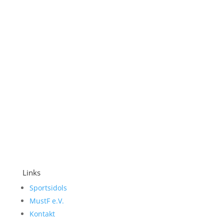
Links
Sportsidols
MustF e.V.
Kontakt