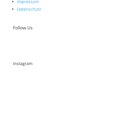
Impressum
Datenschutz
Follow Us
Instagram
Schenkt man unserer Insta Filterbubble Glauben,
so