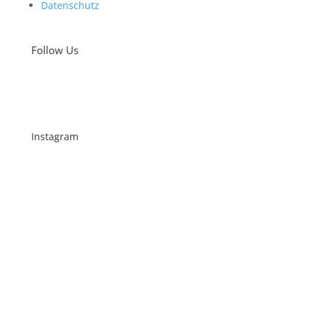
Datenschutz
Follow Us
Instagram
Schenkt man unserer Insta Filterbubble Glauben,
so