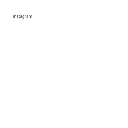
Instagram
Schenkt man unserer Insta Filterbubble Glauben,
so