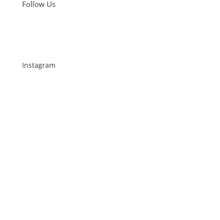
Follow Us
Instagram
Schenkt man unserer Insta Filterbubble Glauben,
so