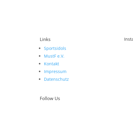
Links
Ins
Sportsidols
Sch
MustF e.V.
Kontakt
Impressum
Datenschutz
Follow Us
Was