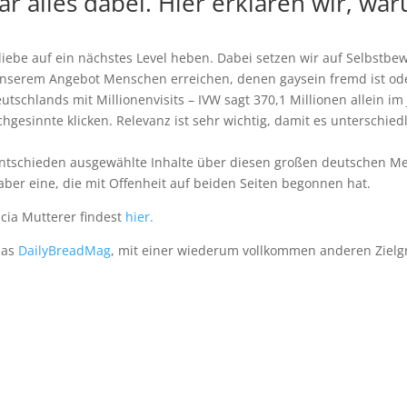
r alles dabei. Hier erklären wir, wa
iebe auf ein nächstes Level heben. Dabei setzen wir auf Selbstbew
 unserem Angebot Menschen erreichen, denen gaysein fremd ist ode
utschlands mit Millionenvisits – IVW sagt 370,1 Millionen allein im 
eichgesinnte klicken. Relevanz ist sehr wichtig, damit es untersch
entschieden ausgewählte Inhalte über diesen großen deutschen M
 aber eine, die mit Offenheit auf beiden Seiten begonnen hat.
cia Mutterer findest
hier.
das
DailyBreadMag
, mit einer wiederum vollkommen anderen Zielgr