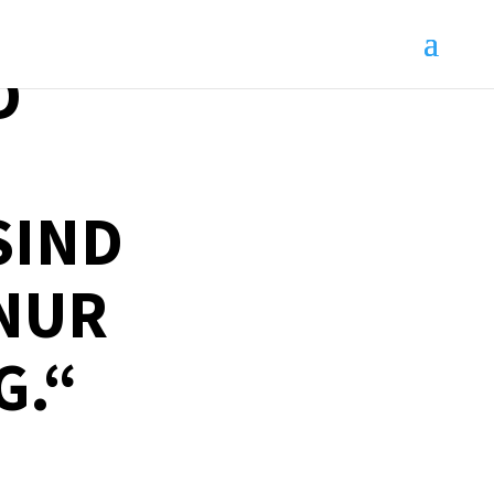
D
SIND
 NUR
G.“