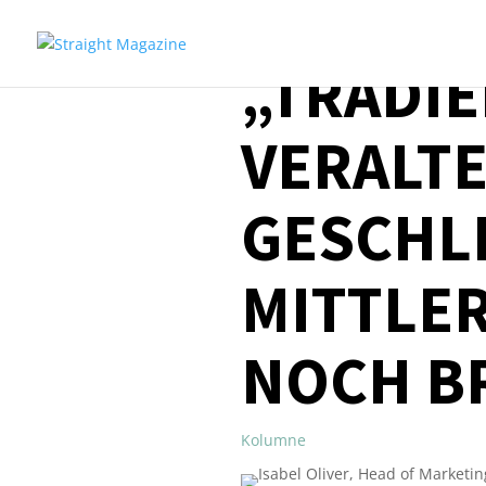
„TRADIE
VERALT
GESCHL
MITTLER
NOCH B
Kolumne