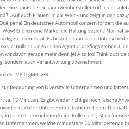
nder. Ein spanischer Schaumweinhersteller ruft in der zulet
äß „Auf euch Frauen“ in die Welt – und zeigt in den dazu
 ¡Qué pena! Ein deutscher Automobilkonzern fordert die 
Wow! Endlich eine Marke, die Haltung bezieht! Nur hat sie
rdig zu leben. Fazit: Es besteht nunmal ein Unterschied
 viel Bullshit Bingo in den Agenturbriefings stehen. Eine 
n wir davon gerade mehr denn je! Also los! Think outside
ng, sondern auch Verantwortung übernehmen.
watch?v=MP01gMRsyE4
it zur Bedeutung von Diversity in Unternehmen und bittet
t ca. 15 Minuten. Es gibt weder richtige noch falsche Antw
inwiefern sich Ihr Unternehmen bisher mit dem Thema Dive
y in Ihrem Unternehmen keine Rolle spielt, ist es für uns w
 an Unternehmen, welche mindestens 20 Mitarbeitende be