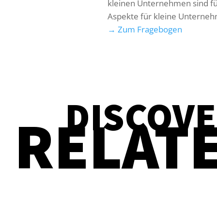
kleinen Unternehmen sind für 
Aspekte für kleine Unterneh
→ Zum Fragebogen
DISCOV
RELAT