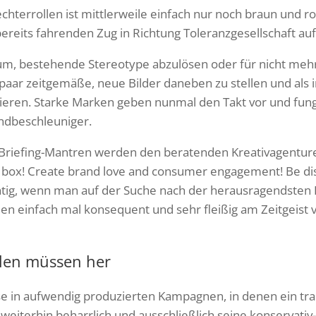
chterrollen ist mittlerweile einfach nur noch braun und ro
n bereits fahrenden Zug in Richtung Toleranzgesellschaft a
um, bestehende Stereotype abzulösen oder für nicht mehr 
paar zeitgemäße, neue Bilder daneben zu stellen und als 
lieren. Starke Marken geben nunmal den Takt vor und fung
ndbeschleuniger.
en Briefing-Mantren werden den beratenden Kreativagentu
he box! Create brand love and consumer engagement! Be d
chtig, wenn man auf der Suche nach der herausragendsten I
len einfach mal konsequent und sehr fleißig am Zeitgeist v
len müssen her
se in aufwendig produzierten Kampagnen, in denen ein tra
iterhin beharrlich und ausschließlich seine konservativ