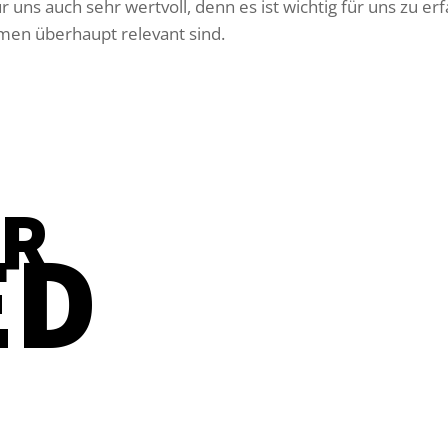
uns auch sehr wertvoll, denn es ist wichtig für uns zu erf
men überhaupt relevant sind.
ER
ED