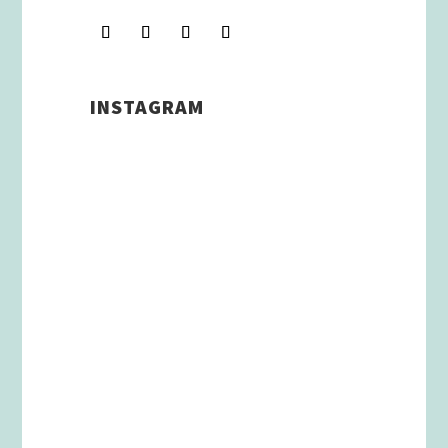
INSTAGRAM
Schenkt man unserer Insta
Filterbubble Glauben, so