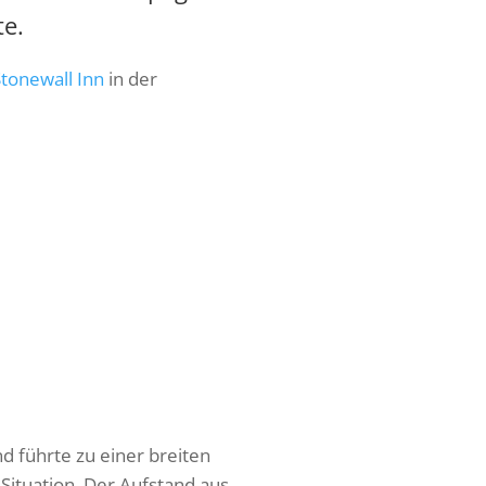
e.
tonewall Inn
in der
d führte zu einer breiten
 Situation. Der Aufstand aus