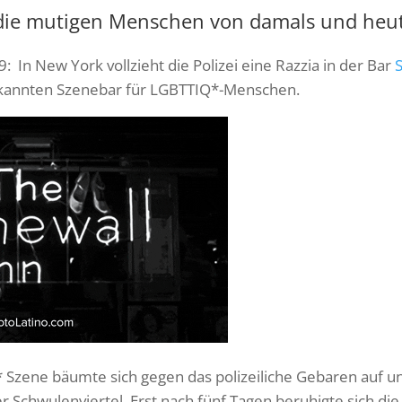
ie mutigen Menschen von damals und heut
9: In New York vollzieht die Polizei eine Razzia in der Bar
S
ekannten Szenebar für LGBTTIQ*-Menschen.
 Szene bäumte sich gegen das polizeiliche Gebaren auf un
 Schwulenviertel. Erst nach fünf Tagen beruhigte sich die