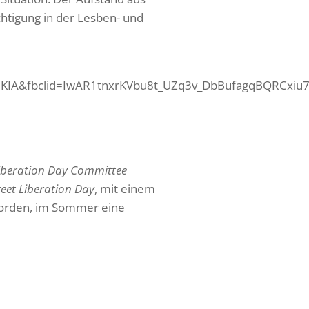
tigung in der Lesben- und
A&fbclid=IwAR1tnxrKVbu8t_UZq3v_DbBufagqBQRCxiu7c
Liberation Day Committee
reet Liberation Day
, mit einem
eworden, im Sommer eine