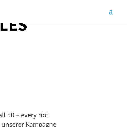
LLES
ll 50 – every riot
it unserer Kampagne