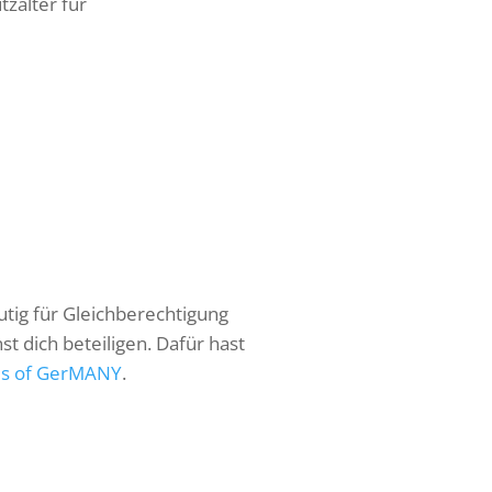
zalter für
utig für Gleichberechtigung
t dich beteiligen. Dafür hast
es of GerMANY
.