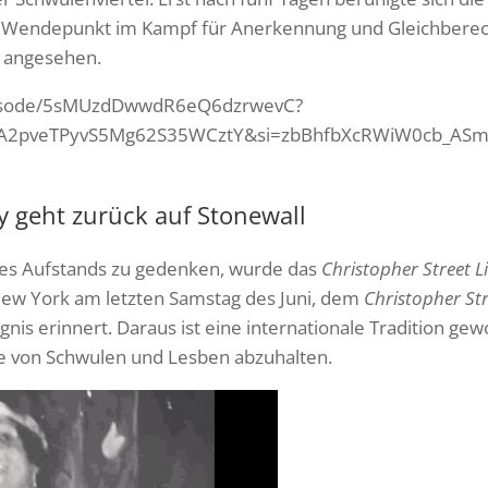
s Wendepunkt im Kampf für Anerkennung und Gleichberech
 angesehen.
episode/5sMUzdDwwdR6eQ6dzrwevC?
A2pveTPyvS5Mg62S35WCztY&si=zbBhfbXcRWiW0cb_ASmKI
y geht zurück auf Stonewall
des Aufstands zu gedenken, wurde das
Christopher Street 
New York am letzten Samstag des Juni, dem
Christopher St
nis erinnert. Daraus ist eine internationale Tradition g
e von Schwulen und Lesben abzuhalten.