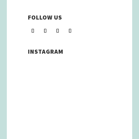
FOLLOW US
INSTAGRAM
Schenkt man unserer Insta
Filterbubble Glauben, so