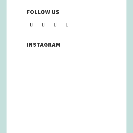
FOLLOW US
INSTAGRAM
Schenkt man unserer Insta
Filterbubble Glauben, so