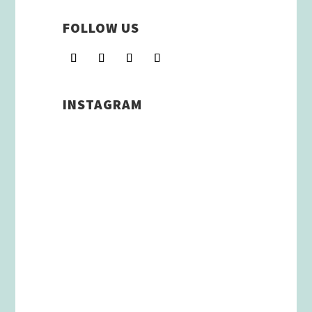
FOLLOW US
INSTAGRAM
Schenkt man unserer Insta
Filterbubble Glauben, so