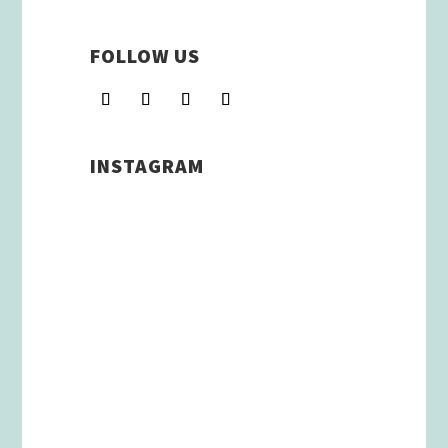
FOLLOW US
INSTAGRAM
Schenkt man unserer Insta
Filterbubble Glauben, so