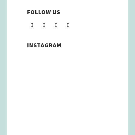
FOLLOW US
INSTAGRAM
Schenkt man unserer Insta
Filterbubble Glauben, so