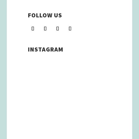
FOLLOW US
INSTAGRAM
Schenkt man unserer Insta
Filterbubble Glauben, so