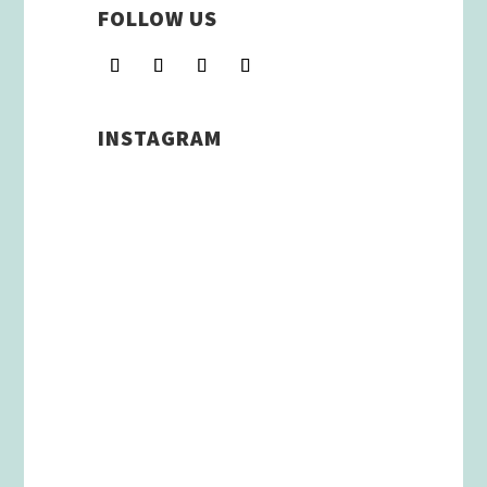
FOLLOW US
INSTAGRAM
Schenkt man unserer Insta
Filterbubble Glauben, so