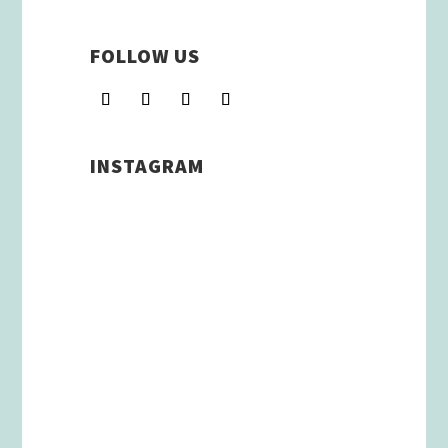
FOLLOW US
INSTAGRAM
Schenkt man unserer Insta
Filterbubble Glauben, so