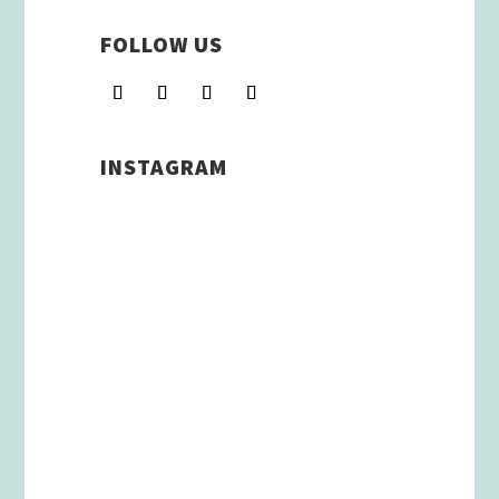
FOLLOW US
INSTAGRAM
Schenkt man unserer Insta
Filterbubble Glauben, so