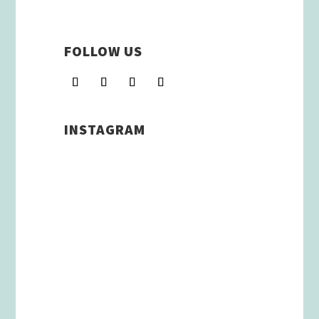
FOLLOW US
INSTAGRAM
Schenkt man unserer Insta
Filterbubble Glauben, so