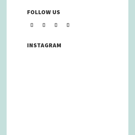
FOLLOW US
INSTAGRAM
Schenkt man unserer Insta
Filterbubble Glauben, so