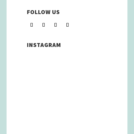
FOLLOW US
INSTAGRAM
Schenkt man unserer Insta
Filterbubble Glauben, so