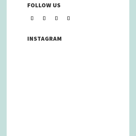
FOLLOW US
INSTAGRAM
Schenkt man unserer Insta
Filterbubble Glauben, so