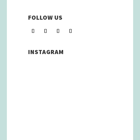
FOLLOW US
INSTAGRAM
Schenkt man unserer Insta
Filterbubble Glauben, so