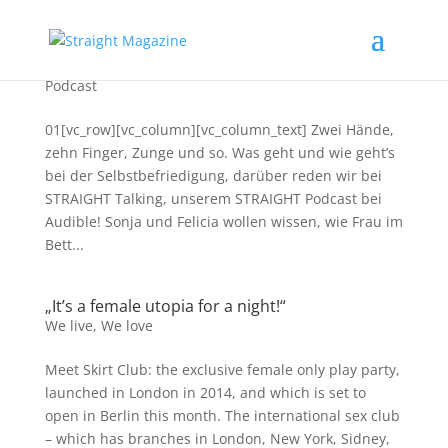
Selbstbefriedigung: Folge 15 STRAIGHT Talking
Podcast
01[vc_row][vc_column][vc_column_text] Zwei Hände,
zehn Finger, Zunge und so. Was geht und wie geht’s
bei der Selbstbefriedigung, darüber reden wir bei
STRAIGHT Talking, unserem STRAIGHT Podcast bei
Audible! Sonja und Felicia wollen wissen, wie Frau im
Bett...
„It’s a female utopia for a night!“
We live
,
We love
Meet Skirt Club: the exclusive female only play party,
launched in London in 2014, and which is set to
open in Berlin this month. The international sex club
– which has branches in London, New York, Sidney,