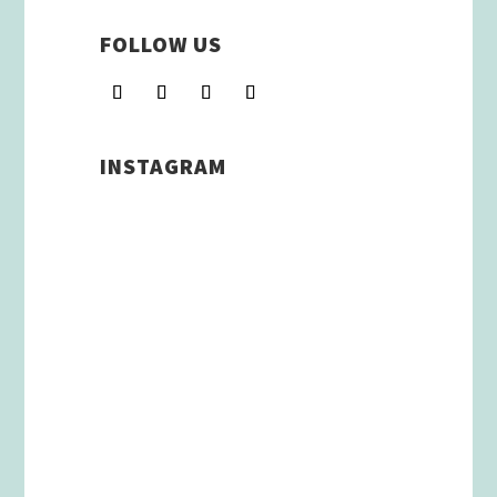
FOLLOW US
INSTAGRAM
Schenkt man unserer Insta
Filterbubble Glauben, so