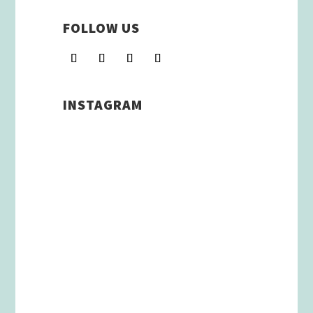
FOLLOW US
INSTAGRAM
Schenkt man unserer Insta
Filterbubble Glauben, so