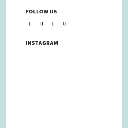
FOLLOW US
INSTAGRAM
Schenkt man unserer Insta
Filterbubble Glauben, so