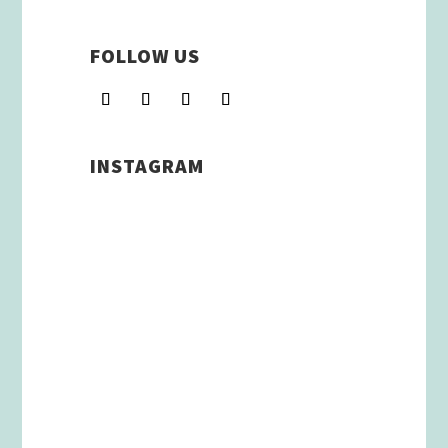
FOLLOW US
INSTAGRAM
Schenkt man unserer Insta
Filterbubble Glauben, so