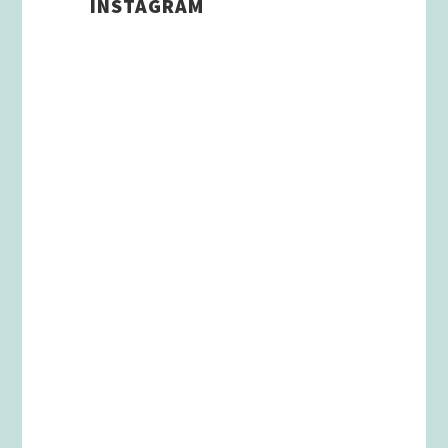
INSTAGRAM
Schenkt man unserer Insta
Filterbubble Glauben, so