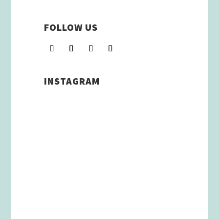
FOLLOW US
INSTAGRAM
Schenkt man unserer Insta
Filterbubble Glauben, so