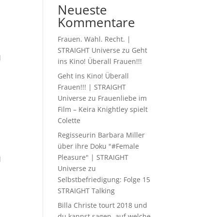
Neueste
Kommentare
Frauen. Wahl. Recht. |
STRAIGHT Universe
zu
Geht
d
ins Kino! Überall Frauen!!!
Geht ins Kino! Überall
Frauen!!! | STRAIGHT
Universe
zu
Frauenliebe im
Film – Keira Knightley spielt
Colette
Regisseurin Barbara Miller
über ihre Doku "#Female
Pleasure" | STRAIGHT
d
Universe
zu
Selbstbefriedigung: Folge 15
STRAIGHT Talking
Billa Christe tourt 2018 und
du kannst sagen, auf welche